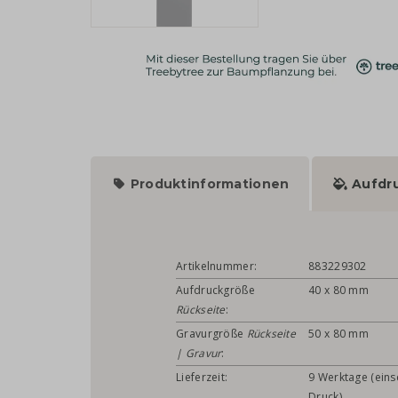
Produktinformationen
Aufdr
Artikelnummer:
883229302
Aufdruckgröße
40 x 80 mm
Rückseite
:
Gravurgröße
Rückseite
50 x 80 mm
| Gravur
:
Lieferzeit:
9 Werktage (einsc
Druck)