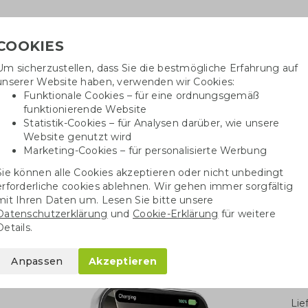
COOKIES
Um sicherzustellen, dass Sie die bestmögliche Erfahrung auf
Benötig
unserer Website haben, verwenden wir Cookies:
inf
Funktionale Cookies – für eine ordnungsgemäß
funktionierende Website
Statistik-Cookies – für Analysen darüber, wie unsere
Website genutzt wird
Baumwolltaschen
Trinkwaren
Kugelschrei
Marketing-Cookies – für personalisierte Werbung
Sie können alle Cookies akzeptieren oder nicht unbedingt
Magnetische Powerbank
erforderliche cookies ablehnen. Wir gehen immer sorgfältig
mit Ihren Daten um. Lesen Sie bitte unsere
Datenschutzerklärung
und
Cookie-Erklärung
für weitere
erbank
Details.
Anpassen
Akzeptieren
Stü
Li