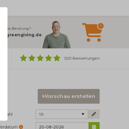
0
en Sie Beratung?
o@greengiving.de
ber
1201 Bewertungen
Vorschau erstellen
10
ckzahl
eferdatum