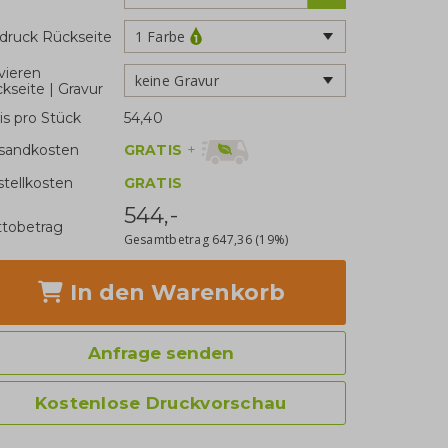
1 Farbe
druck Rückseite
vieren
keine Gravur
kseite | Gravur
is pro Stück
54,40
GRATIS
+
sandkosten
stellkosten
GRATIS
544,-
tobetrag
Gesamtbetrag
647,36
(19%)
In den Warenkorb
Anfrage senden
Kostenlose Druckvorschau