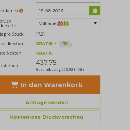
eferdatum
druck
Vollfarbe
derseite
is pro Stück
17,51
GRATIS
+
sandkosten
stellkosten
GRATIS
437,75
tobetrag
Gesamtbetrag
520,92
(19%)
In den Warenkorb
Anfrage senden
Kostenlose Druckvorschau