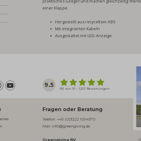
praktisches Gadget und machen gleichzeitig Werbu
einer Klappe.
Hergestellt aus recyceltem ABS
Mit integrierten Kabeln
Ausgestattet mit LED-Anzeige
9.5
9.5 von 10 - 1201 Bewertungen
e
Fragen oder Beratung
enke​
Telefon:
+49 (0)3222 1094570
en
Mail:
info@greengiving.de
Greengiving BV