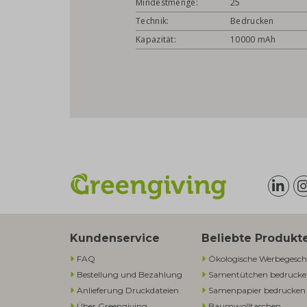
Mindestmenge:
25
Technik:
Bedrucken
Kapazität:
10000 mAh
Kundenservice
Beliebte Produkt
FAQ
Ökologische Werbegesch
Bestellung und Bezahlung
Samentütchen bedruck
Anlieferung Druckdateien
Samenpapier bedrucken
Über Greengiving
Baumwolltaschen​