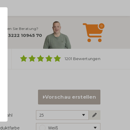
0
ötigen Sie Beratung?
+49 3222 10945 70
ber
1201 Bewertungen
Vorschau erstellen
25
ckzahl
Weiß
duktfarbe