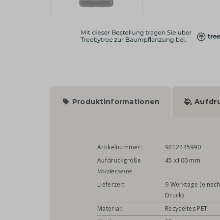
Produktinformationen
Aufdr
Artikelnummer:
9212445990
Aufdruckgröße
45 x100 mm
Vorderseite
:
Lieferzeit:
9 Werktage (einsch
Druck)
Material:
Recyceltes PET