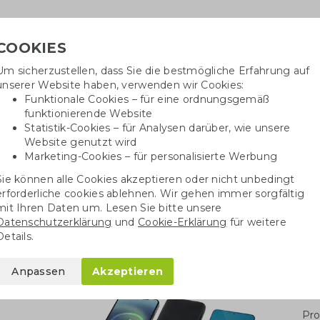
COOKIES
Um sicherzustellen, dass Sie die bestmögliche Erfahrung auf
Ben
unserer Website haben, verwenden wir Cookies:
Funktionale Cookies – für eine ordnungsgemäß
funktionierende Website
Statistik-Cookies – für Analysen darüber, wie unsere
Website genutzt wird
Baumwolltaschen
Trinkwaren
Kugelschrei
Marketing-Cookies – für personalisierte Werbung
Sie können alle Cookies akzeptieren oder nicht unbedingt
Powerbank Recyceltes ABS
erforderliche cookies ablehnen. Wir gehen immer sorgfältig
mit Ihren Daten um. Lesen Sie bitte unsere
Datenschutzerklärung
und
Cookie-Erklärung
für weitere
eltes ABS
Details.
Anpassen
Akzeptieren
Stü
Pro