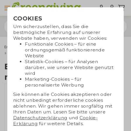
COOKIES
Um sicherzustellen, dass Sie die
bestmögliche Erfahrung auf unserer
Website haben, verwenden wir Cookies:
Funktionale Cookies – für eine
Energiesparprodukte
Powerbanks
ordnungsgemäß funktionierende
Eco-Powerbank 5.000 mAh
Website
Statistik-Cookies – für Analysen
Eco-Powerbank 5.000
darüber, wie unsere Website genutzt
wird
mAh
Marketing-Cookies – für
personalisierte Werbung
Sie können alle Cookies akzeptieren oder
nicht unbedingt erforderliche cookies
ablehnen. Wir gehen immer sorgfältig mit
Ihren Daten um. Lesen Sie bitte unsere
Datenschutzerklärung
und
Cookie-
Erklärung
für weitere Details.