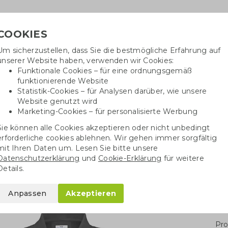
COOKIES
Um sicherzustellen, dass Sie die bestmögliche Erfahrung auf
Benötig
unserer Website haben, verwenden wir Cookies:
inf
Funktionale Cookies – für eine ordnungsgemäß
funktionierende Website
Statistik-Cookies – für Analysen darüber, wie unsere
Website genutzt wird
Baumwolltaschen
Trinkwaren
Kugelschrei
Marketing-Cookies – für personalisierte Werbung
Sie können alle Cookies akzeptieren oder nicht unbedingt
 Damen
erforderliche cookies ablehnen. Wir gehen immer sorgfältig
mit Ihren Daten um. Lesen Sie bitte unsere
Datenschutzerklärung
und
Cookie-Erklärung
für weitere
Details.
Anpassen
Akzeptieren
Stü
Pro