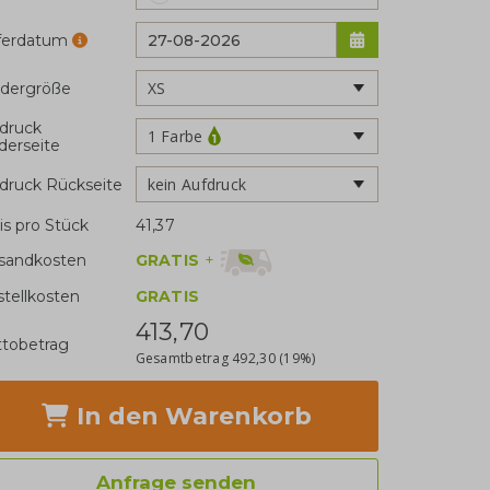
eferdatum
idergröße
druck
1 Farbe
derseite
kein Aufdruck
druck Rückseite
is pro Stück
41,37
GRATIS
+
sandkosten
stellkosten
GRATIS
413,70
tobetrag
Gesamtbetrag
492,30
(19%)
In den Warenkorb
Anfrage senden