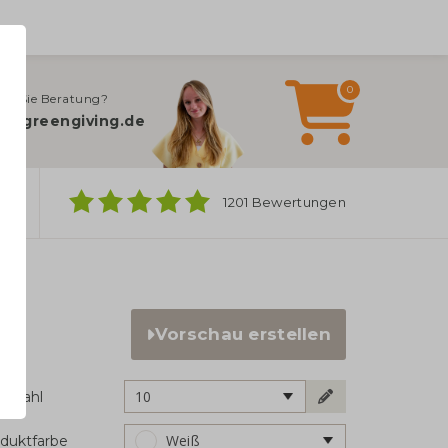
0
en Sie Beratung?
o@greengiving.de
ber
1201 Bewertungen
Vorschau erstellen
10
ckzahl
Weiß
duktfarbe