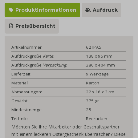
Produktinformationen
Aufdruck
Preisübersicht
Artikelnummer:
62TPA5
Aufdruckgröße
Karte
:
138 x 95 mm
Aufdruckgröße
Verpackung
:
380 x 404 mm
Lieferzeit:
9 Werktage
Material:
Karton
Abmessungen:
22 x 16 x 3 cm
Gewicht:
375 gr.
Mindestmenge:
25
Technik:
Bedrucken
Möchten Sie Ihre Mitarbeiter oder Geschäftspartner
mit einem leckeren Ostergeschenk überraschen? Diese