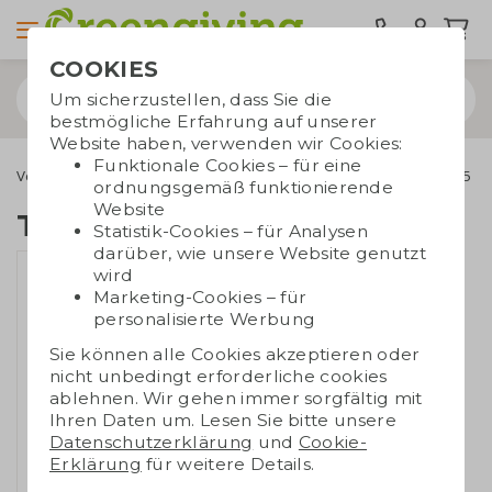
COOKIES
Um sicherzustellen, dass Sie die
bestmögliche Erfahrung auf unserer
Website haben, verwenden wir Cookies:
Funktionale Cookies – für eine
Verschenkmomente
Ostergeschenke
Tony's Osterpaket A5
ordnungsgemäß funktionierende
Website
Tony's Osterpaket A5
Statistik-Cookies – für Analysen
darüber, wie unsere Website genutzt
wird
Marketing-Cookies – für
personalisierte Werbung
Sie können alle Cookies akzeptieren oder
nicht unbedingt erforderliche cookies
ablehnen. Wir gehen immer sorgfältig mit
Ihren Daten um. Lesen Sie bitte unsere
Datenschutzerklärung
und
Cookie-
Erklärung
für weitere Details.