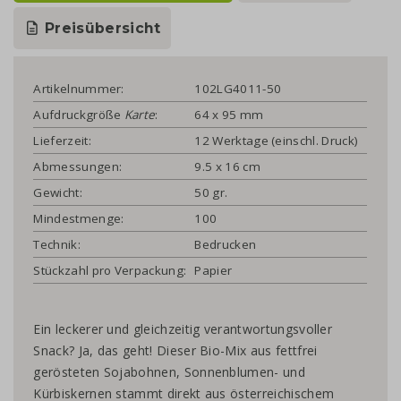
Preisübersicht
Artikelnummer:
102LG4011-50
Aufdruckgröße
Karte
:
64 x 95 mm
Lieferzeit:
12 Werktage (einschl. Druck)
Abmessungen:
9.5 x 16 cm
Gewicht:
50 gr.
Mindestmenge:
100
Technik:
Bedrucken
Stückzahl pro Verpackung:
Papier
Ein leckerer und gleichzeitig verantwortungsvoller
Snack? Ja, das geht! Dieser Bio-Mix aus fettfrei
gerösteten Sojabohnen, Sonnenblumen- und
Kürbiskernen stammt direkt aus österreichischem