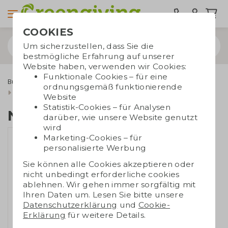
COOKIES
Um sicherzustellen, dass Sie die
bestmögliche Erfahrung auf unserer
Website haben, verwenden wir Cookies:
Funktionale Cookies – für eine
Bürobedarf
Notizbücher
Notizbücher A5/A6
ordnungsgemäß funktionierende
Notizbuch Bioabfall
Website
Statistik-Cookies – für Analysen
Notizbuch Bioabfall
darüber, wie unsere Website genutzt
wird
Marketing-Cookies – für
personalisierte Werbung
Sie können alle Cookies akzeptieren oder
nicht unbedingt erforderliche cookies
ablehnen. Wir gehen immer sorgfältig mit
Ihren Daten um. Lesen Sie bitte unsere
Datenschutzerklärung
und
Cookie-
Erklärung
für weitere Details.