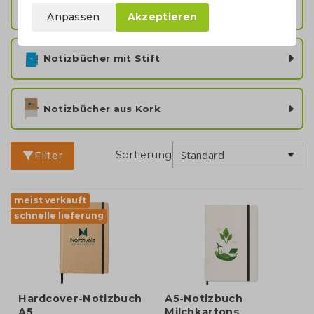
Notizbücher mit Ringbuch
Anpassen
Akzeptieren
Notizbücher mit Stift
Notizbücher aus Kork
Sortierung
Filter
meist verkauft
schnelle lieferung
Hardcover-Notizbuch
A5-Notizbuch
A5
Milchkartons