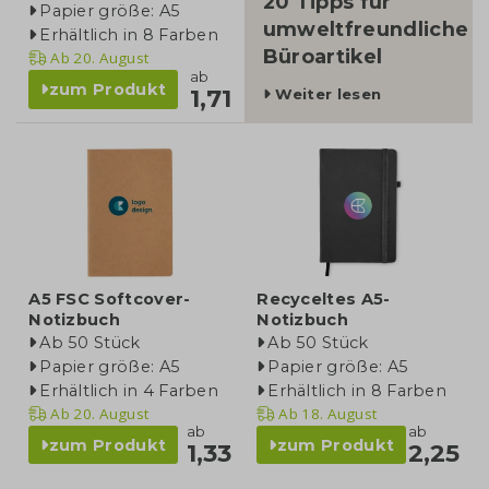
20 Tipps für
Papier größe: A5
umweltfreundliche
Erhältlich in 8 Farben
Büroartikel
Ab
20. August
ab
zum Produkt
1,71
Weiter lesen
A5 FSC Softcover-
Recyceltes A5-
Notizbuch
Notizbuch
Ab 50 Stück
Ab 50 Stück
Papier größe: A5
Papier größe: A5
Erhältlich in 4 Farben
Erhältlich in 8 Farben
Ab
20. August
Ab
18. August
ab
ab
zum Produkt
zum Produkt
1,33
2,25