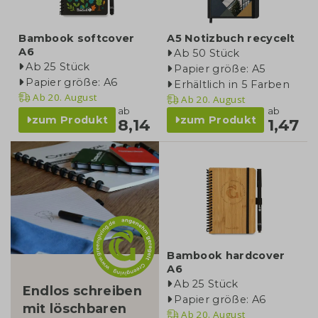
Bambook softcover
A5 Notizbuch recycelt
A6
Ab 50 Stück
Ab 25 Stück
Papier größe: A5
Papier größe: A6
Erhältlich in 5 Farben
Ab
20. August
Ab
20. August
ab
ab
zum Produkt
zum Produkt
8,14
1,47
kategorie
Bambook hardcover
A6
Ab 25 Stück
Endlos schreiben
Papier größe: A6
mit löschbaren
Ab
20. August