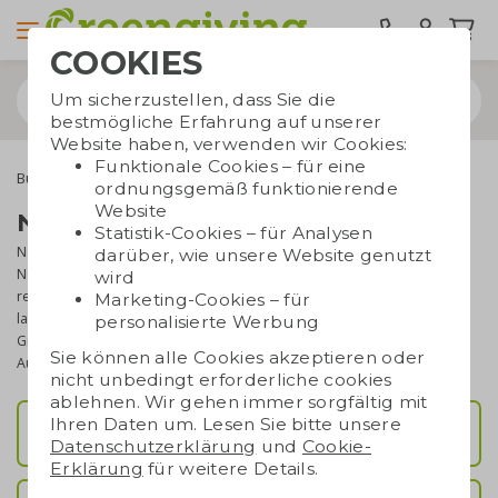
COOKIES
Um sicherzustellen, dass Sie die
bestmögliche Erfahrung auf unserer
Website haben, verwenden wir Cookies:
Funktionale Cookies – für eine
Bürobedarf
Notizbücher
ordnungsgemäß funktionierende
Website
Notizbücher bedrucken
Statistik-Cookies – für Analysen
Notizbücher sind auch im digitalen Zeitalter äußerst nützlich – für
darüber, wie unsere Website genutzt
Notizen, Skizzen oder To-do-Listen. Unternehmen können darauf
wird
reagieren, indem sie
nachhaltige
Notizbücher mit Logo
bedrucken
Marketing-Cookies – für
lassen. Diese sind
praktisch
und beliebt als (Geschäfts-)Geschenk.
personalisierte Werbung
Greengiving bietet eine große Auswahl an Farben, Formaten und
Sie können alle Cookies akzeptieren oder
Ausführungen.
nicht unbedingt erforderliche cookies
ablehnen. Wir gehen immer sorgfältig mit
Ihren Daten um. Lesen Sie bitte unsere
Notizbücher A5/A6
Datenschutzerklärung
und
Cookie-
Erklärung
für weitere Details.