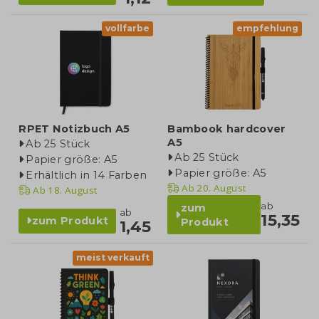
vollfarbe
empfehlung
RPET Notizbuch A5
Bambook hardcover
A5
Ab 25 Stück
Ab 25 Stück
Papier größe: A5
Papier größe: A5
Erhältlich in 14 Farben
Ab
20. August
Ab
18. August
ab
zum
ab
15,35
zum Produkt
Produkt
1,45
meist verkauft