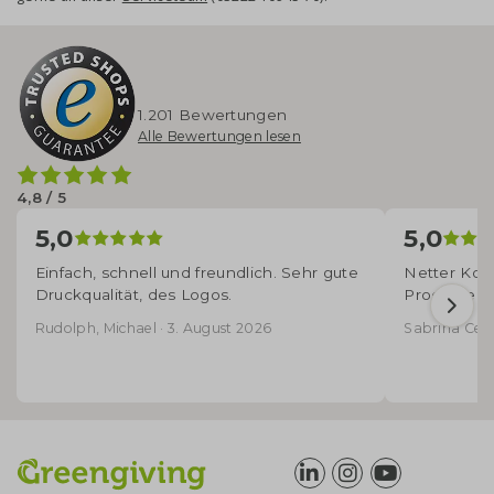
1.201 Bewertungen
Alle Bewertungen lesen
4,8 / 5
5,0
5,0
Einfach, schnell und freundlich. Sehr gute
Netter Kont
Druckqualität, des Logos.
Produkte - 
Rudolph, Michael · 3. August 2026
Sabrina Cecco