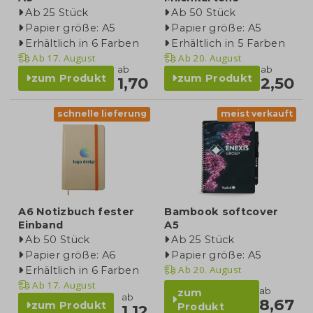
Ab 25 Stück
Ab 50 Stück
Papier größe: A5
Papier größe: A5
Erhältlich in 6 Farben
Erhältlich in 5 Farben
Ab
17. August
Ab
20. August
ab
ab
zum Produkt
zum Produkt
1,70
2,50
schnelle lieferung
meist verkauft
A6 Notizbuch fester
Bambook softcover
Einband
A5
Ab 50 Stück
Ab 25 Stück
Papier größe: A6
Papier größe: A5
Ab
20. August
Erhältlich in 6 Farben
Ab
17. August
ab
zum
ab
8,67
zum Produkt
Produkt
1,12