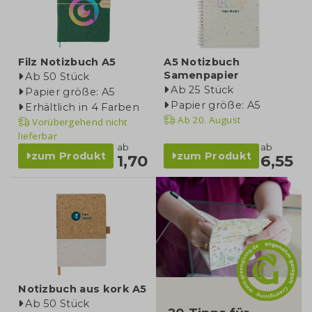
Filz Notizbuch A5
A5 Notizbuch
Samenpapier
Ab 50 Stück
Ab 25 Stück
Papier größe: A5
Papier größe: A5
Erhältlich in 4 Farben
Ab
20. August
Vorübergehend nicht
lieferbar
ab
ab
zum Produkt
zum Produkt
1,70
6,55
blog
Notizbuch aus kork A5
Ab 50 Stück