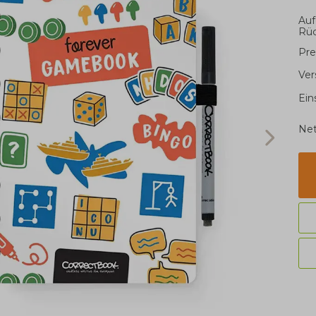
Auf
Rüc
Pre
Ver
Ein
Net