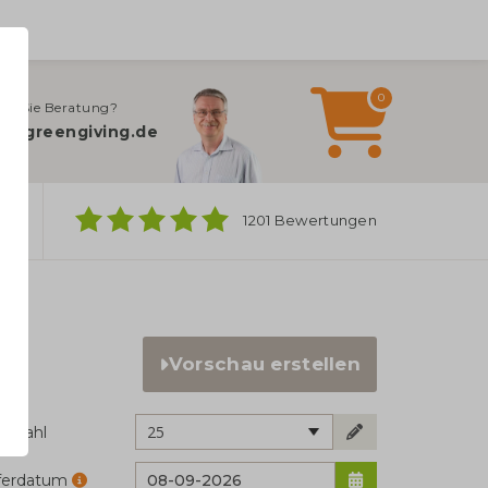
0
en Sie Beratung?
o@greengiving.de
ber
1201 Bewertungen
Vorschau erstellen
25
ckzahl
eferdatum