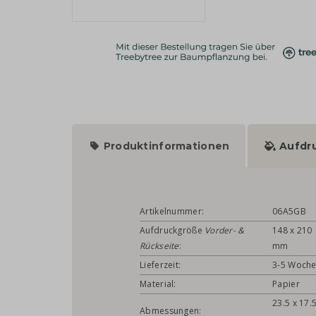
Produktinformationen
Aufdr
Artikelnummer:
06A5GB
Aufdruckgröße
Vorder- &
148 x 210
Rückseite
:
mm
Lieferzeit:
3-5 Woch
Material:
Papier
23.5 x 17.
Abmessungen: