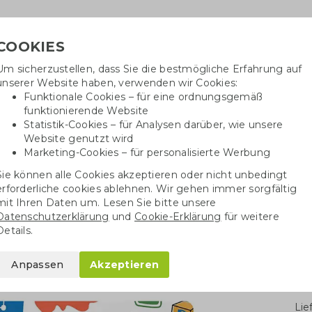
COOKIES
Um sicherzustellen, dass Sie die bestmögliche Erfahrung auf
Benötig
unserer Website haben, verwenden wir Cookies:
inf
Funktionale Cookies – für eine ordnungsgemäß
funktionierende Website
Statistik-Cookies – für Analysen darüber, wie unsere
Website genutzt wird
Baumwolltaschen
Trinkwaren
Kugelschrei
Marketing-Cookies – für personalisierte Werbung
Sie können alle Cookies akzeptieren oder nicht unbedingt
Correctbook Spielbuch
erforderliche cookies ablehnen. Wir gehen immer sorgfältig
mit Ihren Daten um. Lesen Sie bitte unsere
Datenschutzerklärung
und
Cookie-Erklärung
für weitere
lbuch
Details.
Anpassen
Akzeptieren
Stü
Li