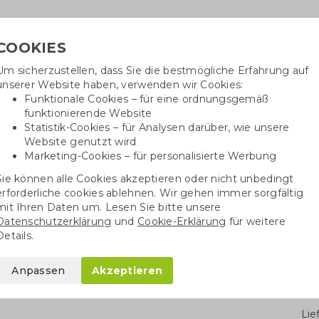
COOKIES
Um sicherzustellen, dass Sie die bestmögliche Erfahrung auf
Benötig
unserer Website haben, verwenden wir Cookies:
inf
Funktionale Cookies – für eine ordnungsgemäß
funktionierende Website
Statistik-Cookies – für Analysen darüber, wie unsere
Website genutzt wird
Baumwolltaschen
Trinkwaren
Kugelschrei
Marketing-Cookies – für personalisierte Werbung
Sie können alle Cookies akzeptieren oder nicht unbedingt
sches Ladegerät
erforderliche cookies ablehnen. Wir gehen immer sorgfältig
mit Ihren Daten um. Lesen Sie bitte unsere
Datenschutzerklärung
und
Cookie-Erklärung
für weitere
egerät
Details.
Anpassen
Akzeptieren
Stü
Li