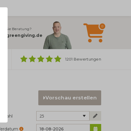
0
en Sie Beratung?
o@greengiving.de
ber
1201 Bewertungen
Vorschau erstellen
25
ckzahl
eferdatum