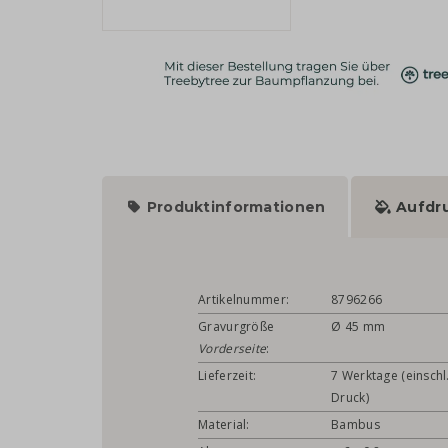
Produktinformationen
Aufdr
Artikelnummer:
8796266
Gravurgröße
Ø 45 mm
Vorderseite
:
Lieferzeit:
7 Werktage (einschl
Druck)
Material:
Bambus