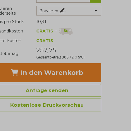
vieren
Gravieren
derseite
is pro Stück
10,31
GRATIS
+
sandkosten
stellkosten
GRATIS
257,75
tobetrag
Gesamtbetrag
306,72
(19%)
In den Warenkorb
Anfrage senden
Kostenlose Druckvorschau