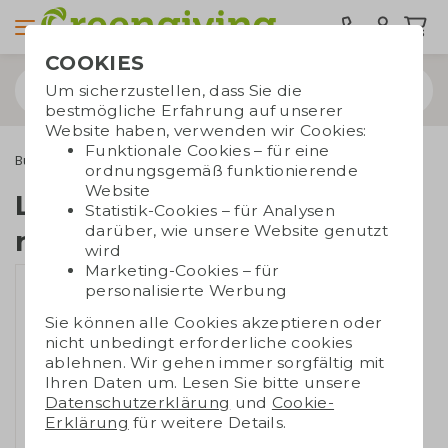
COOKIES
Um sicherzustellen, dass Sie die
bestmögliche Erfahrung auf unserer
Website haben, verwenden wir Cookies:
Funktionale Cookies – für eine
Bürobedarf
Ladegeräte
Lautsprecher aus recyceltem ABS
ordnungsgemäß funktionierende
Website
Lautsprecher aus
Statistik-Cookies – für Analysen
darüber, wie unsere Website genutzt
recyceltem ABS
wird
Marketing-Cookies – für
personalisierte Werbung
Sie können alle Cookies akzeptieren oder
nicht unbedingt erforderliche cookies
ablehnen. Wir gehen immer sorgfältig mit
Ihren Daten um. Lesen Sie bitte unsere
Datenschutzerklärung
und
Cookie-
Erklärung
für weitere Details.