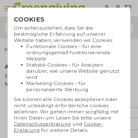
COOKIES
Um sicherzustellen, dass Sie die
bestmögliche Erfahrung auf unserer
Website haben, verwenden wir Cookies:
Funktionale Cookies – für eine
Kontakt
Anmelden newsletter
ordnungsgemäß funktionierende
Website
Statistik-Cookies – für Analysen
Anmelden Newsletter
darüber, wie unsere Website genutzt
Schön, dass Sie auf dem Laufenden bleiben wollen!
wird
Marketing-Cookies – für
Melden Sie sich hier für unseren Newsletter an.
personalisierte Werbung
Sie können alle Cookies akzeptieren oder
E-Mail-Addresse*
nicht unbedingt erforderliche cookies
ablehnen. Wir gehen immer sorgfältig mit
Ihren Daten um. Lesen Sie bitte unsere
Datenschutzerklärung
und
Cookie-
Vorname
Erklärung
für weitere Details.