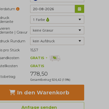
eferdatum
druck
1 Farbe
derseite
vieren
keine Gravur
derseite | Gravur
kein Aufdruck
fdruck Rundum
is pro Stück
15,57
GRATIS
+
sandkosten
stellkosten
GRATIS
778,50
tobetrag
Gesamtbetrag
926,42
(19%)
In den Warenkorb
Anfrage senden