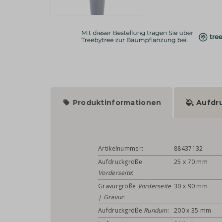
Produktinformationen
Aufdr
Artikelnummer:
88437132
Aufdruckgröße
25 x 70 mm
Vorderseite
:
Gravurgröße
Vorderseite
30 x 90 mm
| Gravur
:
Aufdruckgröße
Rundum
:
200 x 35 mm