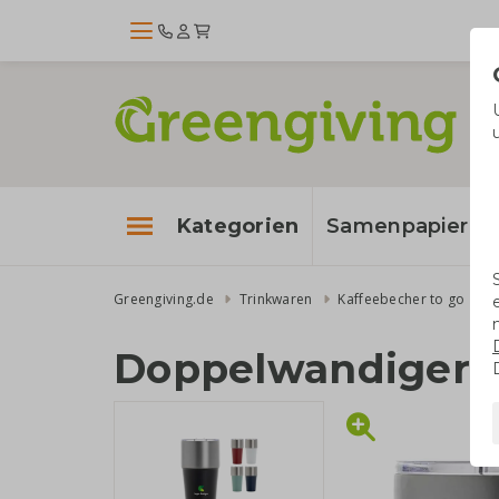
Kategorien
Samenpapier
Greengiving.de
Trinkwaren
Kaffeebecher to go
D
Doppelwandiger 