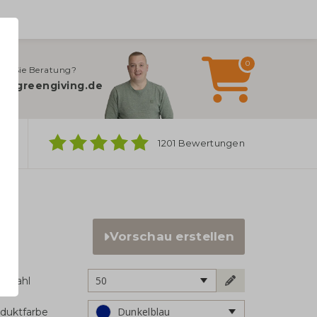
0
en Sie Beratung?
o@greengiving.de
ber
1201 Bewertungen
Vorschau erstellen
50
ckzahl
Dunkelblau
duktfarbe