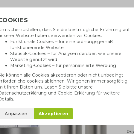
COOKIES
Um sicherzustellen, dass Sie die bestmögliche Erfahrung auf
Benötig
unserer Website haben, verwenden wir Cookies:
inf
Funktionale Cookies – für eine ordnungsgemäß
funktionierende Website
Statistik-Cookies – für Analysen darüber, wie unsere
Website genutzt wird
Baumwolltaschen
Trinkwaren
Kugelschrei
Marketing-Cookies – für personalisierte Werbung
Sie können alle Cookies akzeptieren oder nicht unbedingt
oppelwandiger Becher
erforderliche cookies ablehnen. Wir gehen immer sorgfältig
mit Ihren Daten um. Lesen Sie bitte unsere
Datenschutzerklärung
und
Cookie-Erklärung
für weitere
Becher
Details.
Anpassen
Akzeptieren
Stü
Pro