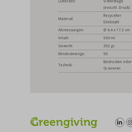
Lieferzeit:
9 Werktage
(einschl. Druck)
Recycelter
Material:
Edelstahl
Abmessungen:
Ø 6.4 x 17.3 cm
Inhalt:
500 ml
Gewicht:
262 gr.
Mindestmenge:
50
Bedrucken oder
Technik:
Gravieren