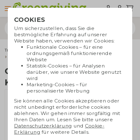
COOKIES
Um sicherzustellen, dass Sie die
bestmögliche Erfahrung auf unserer
Website haben, verwenden wir Cookies:
Funktionale Cookies – für eine
Trinkwaren
Kaffeebecher to go
ordnungsgemäß funktionierende
Circular&Co Kaffeebecher 340 ml
Website
Statistik-Cookies – für Analysen
Circular&Co
darüber, wie unsere Website genutzt
wird
Kaffeebecher 340 ml
Marketing-Cookies – für
personalisierte Werbung
Sie können alle Cookies akzeptieren oder
nicht unbedingt erforderliche cookies
ablehnen. Wir gehen immer sorgfältig mit
Ihren Daten um. Lesen Sie bitte unsere
Datenschutzerklärung
und
Cookie-
Erklärung
für weitere Details.