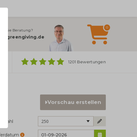
0
en Sie Beratung?
o@greengiving.de
ber
1201 Bewertungen
Vorschau erstellen
250
ckzahl
eferdatum