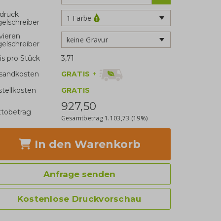
druck
1 Farbe
elschreiber
vieren
keine Gravur
elschreiber
is pro Stück
3,71
GRATIS
+
sandkosten
stellkosten
GRATIS
927,50
tobetrag
Gesamtbetrag
1.103,73
(19%)
In den Warenkorb
Anfrage senden
Kostenlose Druckvorschau