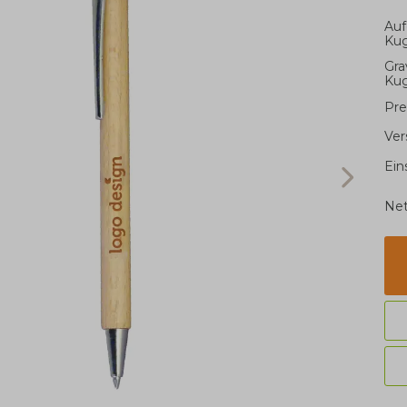
Auf
Kug
Gra
Kug
Pre
Ver
Ein
Net