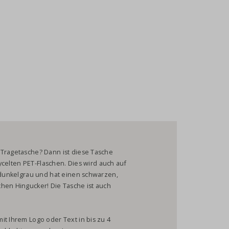
 Tragetasche? Dann ist diese Tasche
cycelten PET-Flaschen. Dies wird auch auf
t dunkelgrau und hat einen schwarzen,
hen Hingucker! Die Tasche ist auch
it Ihrem Logo oder Text in bis zu 4