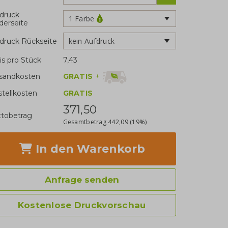
druck
1 Farbe
derseite
kein Aufdruck
druck Rückseite
is pro Stück
7,43
GRATIS
+
sandkosten
stellkosten
GRATIS
371,50
tobetrag
Gesamtbetrag
442,09
(19%)
In den Warenkorb
Anfrage senden
Kostenlose Druckvorschau