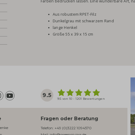
Farben bedrucken lassen. Eine wunderbare Art, n
Aus robustem RPET-Filz
Dunkelgrau mit schwarzem Rand
lange Henkel
Größe 55 x 39 x 15 cm
9.5
9.5 von 10 - 1201 Bewertungen
e
Fragen oder Beratung
enke​
Telefon:
+49 (0)3222 1094570
en
Mail:
info@greengiving.de