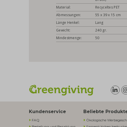
Material:
Recyceltes PET
Abmessungen:
55 x 39 x 15 cm
Länge Henkel:
Lang
Gewicht:
240 gr.
Mindestmenge:
50
Kundenservice
Beliebte Produkt
FAQ
Ökologische Werbegesch
Bestellung und Bezahlung
Samentütchen bedruck