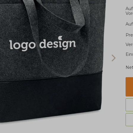
Auf
Vor
Auf
Pre
Ver
Ein
Net