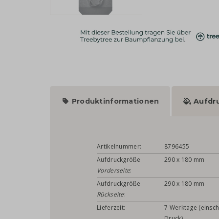
Produktinformationen
Aufdr
Artikelnummer:
8796455
Aufdruckgröße
290 x 180 mm
Vorderseite
:
Aufdruckgröße
290 x 180 mm
Rückseite
:
Lieferzeit:
7 Werktage (einsch
Druck)