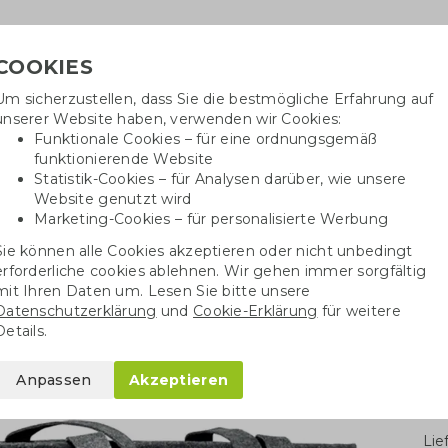
COOKIES
Um sicherzustellen, dass Sie die bestmögliche Erfahrung auf
Benötig
unserer Website haben, verwenden wir Cookies:
inf
Funktionale Cookies – für eine ordnungsgemäß
funktionierende Website
Statistik-Cookies – für Analysen darüber, wie unsere
Website genutzt wird
Baumwolltaschen
Trinkwaren
Kugelschrei
Marketing-Cookies – für personalisierte Werbung
Sie können alle Cookies akzeptieren oder nicht unbedingt
Filztaschen
RPET Einkaufstasche aus Filz
erforderliche cookies ablehnen. Wir gehen immer sorgfältig
mit Ihren Daten um. Lesen Sie bitte unsere
Datenschutzerklärung
und
Cookie-Erklärung
für weitere
he aus Filz
Details.
Anpassen
Akzeptieren
Stü
Li