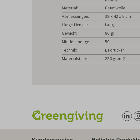
Material:
Baumwolle
Abmessungen:
38 x 42 x 9 cm
Länge Henkel:
Lang
Gewicht:
90 gr.
Mindestmenge:
50
Technik:
Bedrucken
Materialstärke:
220 gr./m2
Kundenservice
Beliebte Produkt