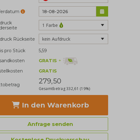
eferdatum
druck
1 Farbe
derseite
kein Aufdruck
druck Rückseite
is pro Stück
5,59
GRATIS
+
sandkosten
stellkosten
GRATIS
279,50
tobetrag
Gesamtbetrag
332,61
(19%)
In den Warenkorb
Anfrage senden
Kostenlose Druckvorschau