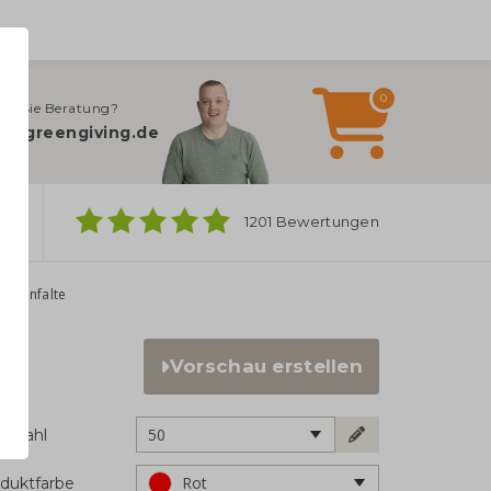
0
en Sie Beratung?
o@greengiving.de
ber
1201 Bewertungen
Seitenfalte
Vorschau erstellen
50
ckzahl
Rot
duktfarbe