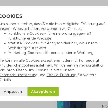
COOKIES
Um sicherzustellen, dass Sie die bestmögliche Erfahrung auf
Benötig
unserer Website haben, verwenden wir Cookies:
inf
Funktionale Cookies – für eine ordnungsgemäß
funktionierende Website
Statistik-Cookies – für Analysen darüber, wie unsere
Website genutzt wird
Baumwolltaschen
Trinkwaren
Kugelschrei
Marketing-Cookies – für personalisierte Werbung
Sie können alle Cookies akzeptieren oder nicht unbedingt
Baumwolltaschen
Fairtrade Baumwolltaschen
Fairtrade-Tasche mit 
erforderliche cookies ablehnen. Wir gehen immer sorgfältig
mit Ihren Daten um. Lesen Sie bitte unsere
Datenschutzerklärung
und
Cookie-Erklärung
für weitere
mit Seitenfalte
Details.
Anpassen
Akzeptieren
Stü
Pro