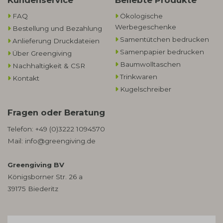
Kundenservice
Beliebte Produkte
FAQ
Ökologische
Werbegeschenke​
Bestellung und Bezahlung
Samentütchen bedrucken
Anlieferung Druckdateien
Samenpapier bedrucken
Über Greengiving
Baumwolltaschen​
Nachhaltigkeit & CSR
Trinkwaren
Kontakt
Kugelschreiber
Fragen oder Beratung
Telefon:
+49 (0)3222 1094570
Mail:
info@greengiving.de
Greengiving BV
Königsborner Str. 26 a
39175 Biederitz