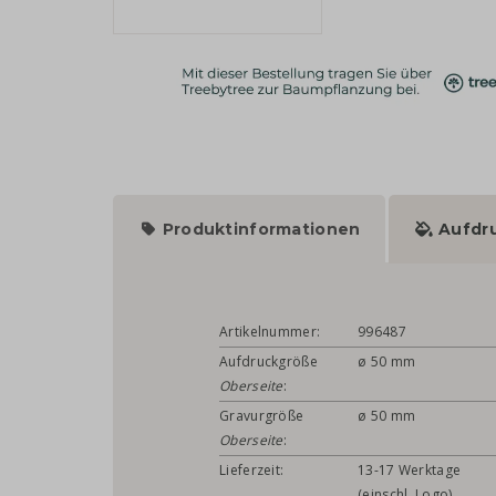
Produktinformationen
Aufdr
Artikelnummer:
996487
Aufdruckgröße
ø 50 mm
Oberseite
:
Gravurgröße
ø 50 mm
Oberseite
:
Lieferzeit:
13-17 Werktage
(einschl. Logo)