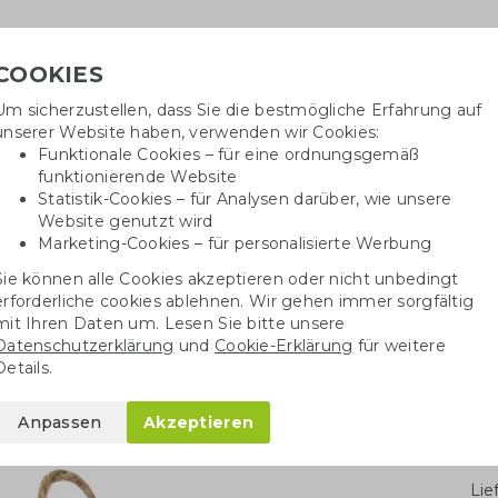
COOKIES
Um sicherzustellen, dass Sie die bestmögliche Erfahrung auf
Ben
unserer Website haben, verwenden wir Cookies:
Funktionale Cookies – für eine ordnungsgemäß
funktionierende Website
Statistik-Cookies – für Analysen darüber, wie unsere
Website genutzt wird
Baumwolltaschen
Trinkwaren
Kugelschrei
Marketing-Cookies – für personalisierte Werbung
Sie können alle Cookies akzeptieren oder nicht unbedingt
üche
Diverse Küchenartikel
Untersetzer aus Holz
erforderliche cookies ablehnen. Wir gehen immer sorgfältig
mit Ihren Daten um. Lesen Sie bitte unsere
Datenschutzerklärung
und
Cookie-Erklärung
für weitere
olz
Details.
Anpassen
Akzeptieren
Stü
Li