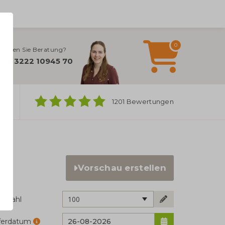
0
ötigen Sie Beratung?
+49 3222 10945 70
ber
1201 Bewertungen
Vorschau erstellen
100
ckzahl
eferdatum