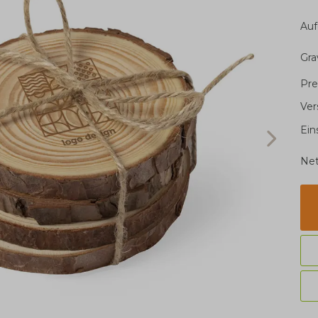
Auf
Gra
Pre
Ver
Ein
Net