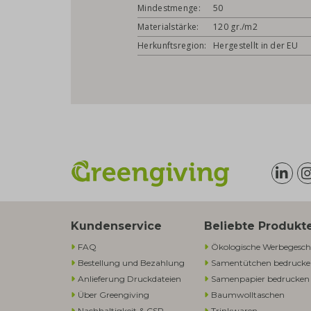
Mindestmenge:
50
Materialstärke:
120 gr./m2
Herkunftsregion:
Hergestellt in der EU
Kundenservice
Beliebte Produkt
FAQ
Ökologische Werbegesch
Bestellung und Bezahlung
Samentütchen bedruck
Anlieferung Druckdateien
Samenpapier bedrucken
Über Greengiving
Baumwolltaschen​
Nachhaltigkeit & CSR
Trinkwaren