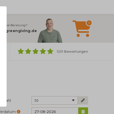
0
en Sie Beratung?
o@greengiving.de
ber
1201 Bewertungen
50
ckzahl
eferdatum