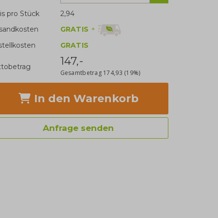
is pro Stück
2,94
GRATIS
+
sandkosten
stellkosten
GRATIS
147,-
tobetrag
Gesamtbetrag
174,93
(19%)
In den Warenkorb
Anfrage senden