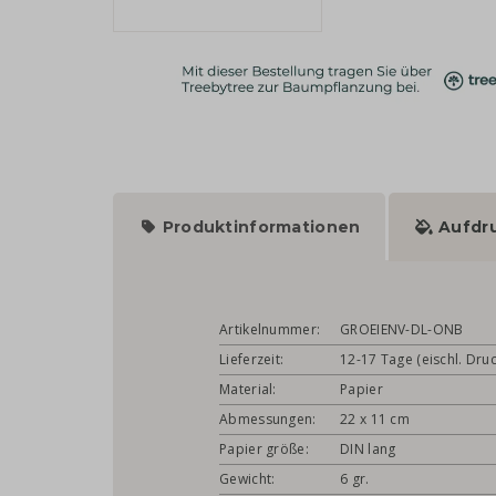
Produktinformationen
Aufdr
Artikelnummer:
GROEIENV-DL-ONB
Lieferzeit:
12-17 Tage (eischl. Druc
Material:
Papier
Abmessungen:
22 x 11 cm
Papier größe:
DIN lang
Gewicht:
6 gr.