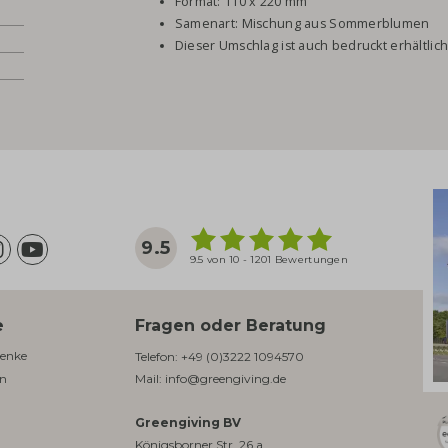
Format: 110 x 220 mm
Samenart: Mischung aus Sommerblumen
Dieser Umschlag ist auch bedruckt erhältlic
9.5
9.5 von 10 - 1201 Bewertungen
e
Fragen oder Beratung
enke​
Telefon:
+49 (0)3222 1094570
en
Mail:
info@greengiving.de
Greengiving BV
Königsborner Str. 26 a