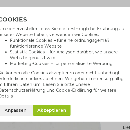
COOKIES
Um sicherzustellen, dass Sie die bestmögliche Erfahrung auf
Benötig
unserer Website haben, verwenden wir Cookies:
inf
Funktionale Cookies – für eine ordnungsgemäß
funktionierende Website
Statistik-Cookies – für Analysen darüber, wie unsere
Website genutzt wird
Baumwolltaschen
Trinkwaren
Kugelschrei
Marketing-Cookies – für personalisierte Werbung
Sie können alle Cookies akzeptieren oder nicht unbedingt
Briefumschläge aus Samenpapier
Umschlag DL unbedruckt
erforderliche cookies ablehnen. Wir gehen immer sorgfältig
mit Ihren Daten um. Lesen Sie bitte unsere
Datenschutzerklärung
und
Cookie-Erklärung
für weitere
edruckt
Details.
Anpassen
Akzeptieren
Stü
Li