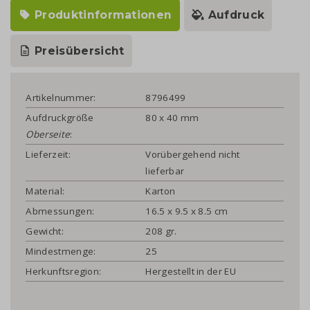
Produktinformationen
Aufdruck
Preisübersicht
Artikelnummer:
8796499
Aufdruckgröße
80 x 40 mm
Oberseite
:
Lieferzeit:
Vorübergehend nicht
lieferbar
Material:
Karton
Abmessungen:
16.5 x 9.5 x 8.5 cm
Gewicht:
208 gr.
Mindestmenge:
25
Herkunftsregion:
Hergestellt in der EU