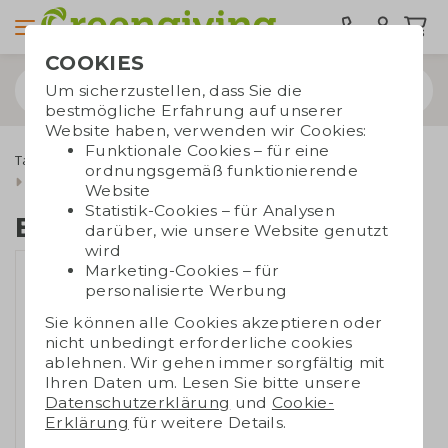
COOKIES
Um sicherzustellen, dass Sie die
bestmögliche Erfahrung auf unserer
Website haben, verwenden wir Cookies:
Funktionale Cookies – für eine
Taschen bedrucken
Tragetaschen
Baumwolltaschen
ordnungsgemäß funktionierende
Taschen aus recycelter Baumwolle
Baumwollbeutel mittel
Website
Statistik-Cookies – für Analysen
Baumwollbeutel mittel
darüber, wie unsere Website genutzt
wird
Marketing-Cookies – für
personalisierte Werbung
Sie können alle Cookies akzeptieren oder
nicht unbedingt erforderliche cookies
ablehnen. Wir gehen immer sorgfältig mit
Ihren Daten um. Lesen Sie bitte unsere
Datenschutzerklärung
und
Cookie-
Erklärung
für weitere Details.