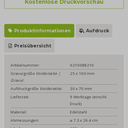
Kostenlose Druckvorschau
Produktinformationen
Aufdruck
Preisübersicht
Artikelnummer:
9210088210
Gravurgröße
Vorderseite |
25 x 100 mm
Gravur
:
Aufdruckgröße
Vorderseite
:
30 x 70 mm
Lieferzeit:
9 Werktage (einschl.
Druck)
Material:
Edelstahl
Abmessungen:
⌀ 7.3 x 26.4 cm