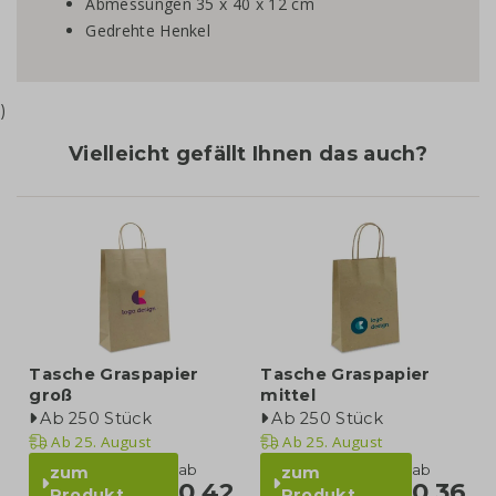
Abmessungen 35 x 40 x 12 cm
Gedrehte Henkel
)
Vielleicht gefällt Ihnen das auch?
Tasche Graspapier
Tasche Graspapier
groß
mittel
Ab 250 Stück
Ab 250 Stück
Ab
25. August
Ab
25. August
ab
ab
zum
zum
0,42
0,36
Produkt
Produkt