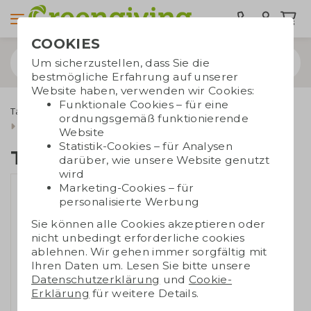
COOKIES
Um sicherzustellen, dass Sie die
bestmögliche Erfahrung auf unserer
Website haben, verwenden wir Cookies:
Funktionale Cookies – für eine
Taschen bedrucken
Tragetaschen
Papiertüten
ordnungsgemäß funktionierende
Recycelte Papiertaschen
Tasche Graspapier XL
Website
Statistik-Cookies – für Analysen
Tasche Graspapier XL
darüber, wie unsere Website genutzt
wird
Marketing-Cookies – für
personalisierte Werbung
Sie können alle Cookies akzeptieren oder
nicht unbedingt erforderliche cookies
ablehnen. Wir gehen immer sorgfältig mit
Ihren Daten um. Lesen Sie bitte unsere
Datenschutzerklärung
und
Cookie-
Erklärung
für weitere Details.