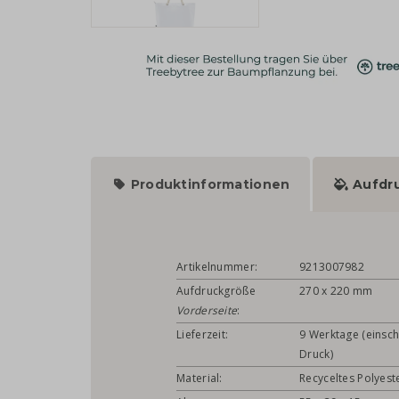
Produktinformationen
Aufdr
Artikelnummer:
9213007982
Aufdruckgröße
270 x 220 mm
Vorderseite
:
Lieferzeit:
9 Werktage (einsch
Druck)
Material:
Recyceltes Polyest