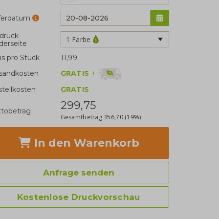
eferdatum
druck
1 Farbe
derseite
is pro Stück
11,99
GRATIS
+
sandkosten
stellkosten
GRATIS
299,75
tobetrag
Gesamtbetrag
356,70
(19%)
In den Warenkorb
Anfrage senden
Kostenlose Druckvorschau