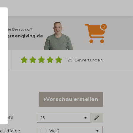
0
en Sie Beratung?
o@greengiving.de
ber
1201 Bewertungen
Vorschau erstellen
25
ckzahl
Weiß
duktfarbe