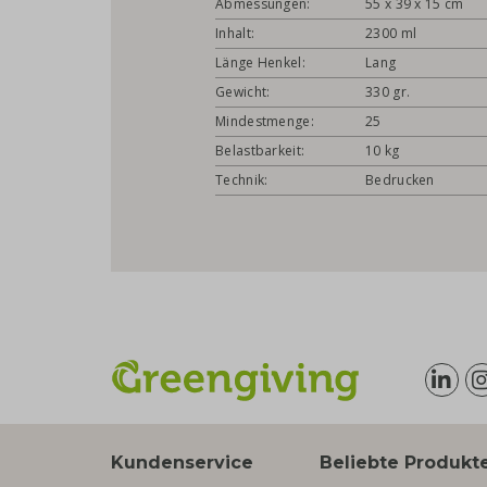
Abmessungen:
55 x 39 x 15 cm
Inhalt:
2300 ml
Länge Henkel:
Lang
Gewicht:
330 gr.
Mindestmenge:
25
Belastbarkeit:
10 kg
Technik:
Bedrucken
Kundenservice
Beliebte Produkt