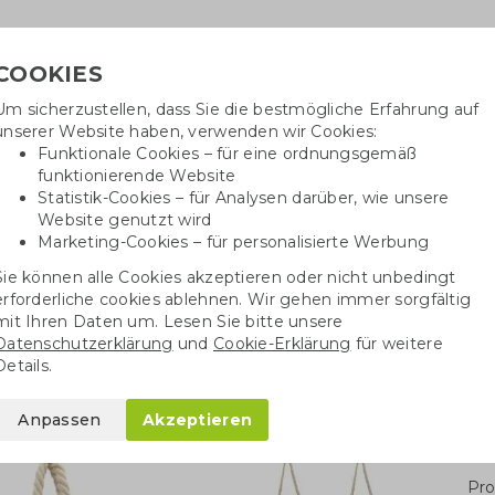
COOKIES
Um sicherzustellen, dass Sie die bestmögliche Erfahrung auf
Benötig
unserer Website haben, verwenden wir Cookies:
inf
Funktionale Cookies – für eine ordnungsgemäß
funktionierende Website
Statistik-Cookies – für Analysen darüber, wie unsere
Website genutzt wird
Baumwolltaschen
Trinkwaren
Kugelschrei
Marketing-Cookies – für personalisierte Werbung
Sie können alle Cookies akzeptieren oder nicht unbedingt
Recycelte Strand-Kühltasche
erforderliche cookies ablehnen. Wir gehen immer sorgfältig
mit Ihren Daten um. Lesen Sie bitte unsere
Datenschutzerklärung
und
Cookie-Erklärung
für weitere
-Kühltasche
Details.
Anpassen
Akzeptieren
Stü
Pro