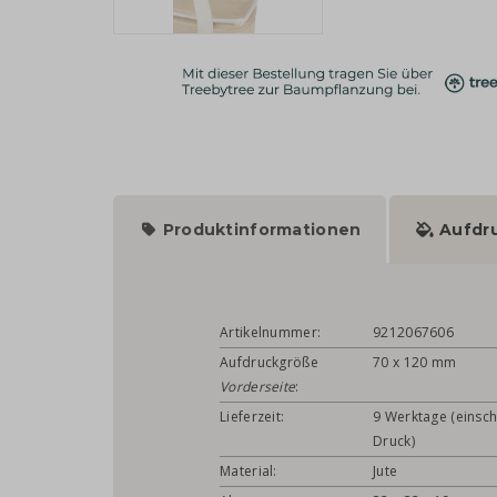
Produktinformationen
Aufdr
Artikelnummer:
9212067606
Aufdruckgröße
70 x 120 mm
Vorderseite
:
Lieferzeit:
9 Werktage (einsch
Druck)
Material:
Jute