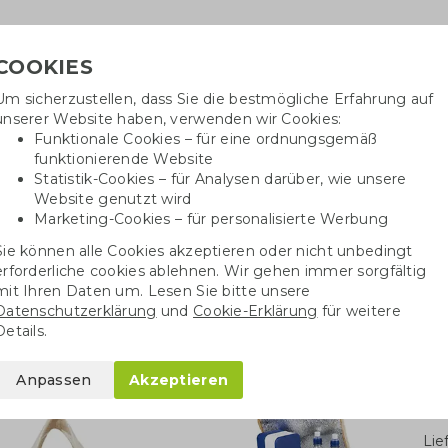
COOKIES
Um sicherzustellen, dass Sie die bestmögliche Erfahrung auf
Benötig
unserer Website haben, verwenden wir Cookies:
inf
Funktionale Cookies – für eine ordnungsgemäß
funktionierende Website
Statistik-Cookies – für Analysen darüber, wie unsere
Website genutzt wird
Baumwolltaschen
Trinkwaren
Kugelschrei
Marketing-Cookies – für personalisierte Werbung
Sie können alle Cookies akzeptieren oder nicht unbedingt
Jute Kühltasche
erforderliche cookies ablehnen. Wir gehen immer sorgfältig
mit Ihren Daten um. Lesen Sie bitte unsere
Datenschutzerklärung
und
Cookie-Erklärung
für weitere
Details.
Anpassen
Akzeptieren
Stü
Li