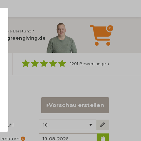
0
en Sie Beratung?
o@greengiving.de
ber
1201 Bewertungen
Vorschau erstellen
10
ckzahl
eferdatum