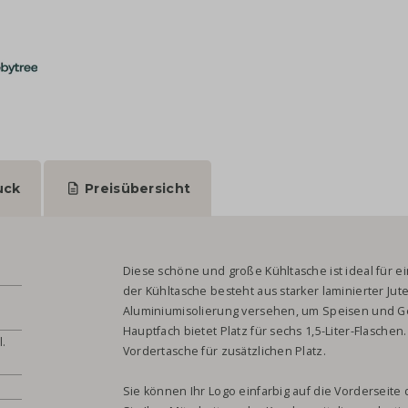
uck
Preisübersicht
Diese schöne und große Kühltasche ist ideal für 
der Kühltasche besteht aus starker laminierter Jute
Aluminiumisolierung versehen, um Speisen und Ge
Hauptfach bietet Platz für sechs 1,5-Liter-Flaschen
l.
Vordertasche für zusätzlichen Platz.
Sie können Ihr Logo einfarbig auf die Vorderseit