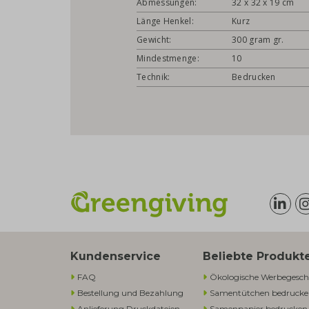
Abmessungen:
32 x 32 x 19 cm
Länge Henkel:
Kurz
Gewicht:
300 gram gr.
Mindestmenge:
10
Technik:
Bedrucken
Kundenservice
Beliebte Produkt
FAQ
Ökologische Werbegesch
Bestellung und Bezahlung
Samentütchen bedruck
Anlieferung Druckdateien
Samenpapier bedrucken