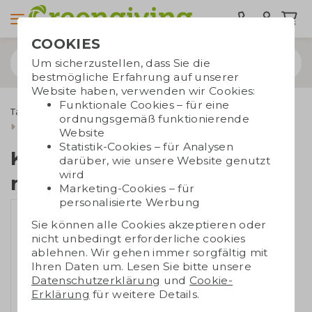
COOKIES
Um sicherzustellen, dass Sie die
bestmögliche Erfahrung auf unserer
Website haben, verwenden wir Cookies:
Funktionale Cookies – für eine
Taschen bedrucken
Kühltaschen
ordnungsgemäß funktionierende
Kühltasche aus recyceltem Filz
Website
Statistik-Cookies – für Analysen
Kühltasche aus
darüber, wie unsere Website genutzt
wird
recyceltem Filz
Marketing-Cookies – für
personalisierte Werbung
Sie können alle Cookies akzeptieren oder
nicht unbedingt erforderliche cookies
ablehnen. Wir gehen immer sorgfältig mit
Ihren Daten um. Lesen Sie bitte unsere
Datenschutzerklärung
und
Cookie-
Erklärung
für weitere Details.