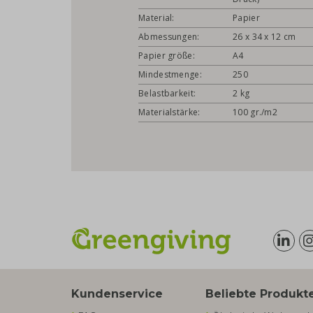
Material:
Papier
Abmessungen:
26 x 34 x 12 cm
Papier größe:
A4
Mindestmenge:
250
Belastbarkeit:
2 kg
Materialstärke:
100 gr./m2
Kundenservice
Beliebte Produkt