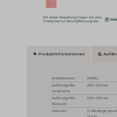
Produktinformationen
Aufdr
Artikelnummer:
040052
Aufdruckgröße
200 x 250 mm
Vorderseite
:
Aufdruckgröße
200 x 200 mm
Rückseite
:
Lieferzeit:
12 Werktage (einsch
Druck)