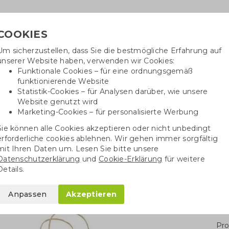
COOKIES
Um sicherzustellen, dass Sie die bestmögliche Erfahrung auf
Benötig
unserer Website haben, verwenden wir Cookies:
inf
Funktionale Cookies – für eine ordnungsgemäß
funktionierende Website
Statistik-Cookies – für Analysen darüber, wie unsere
Website genutzt wird
Baumwolltaschen
Trinkwaren
Kugelschrei
Marketing-Cookies – für personalisierte Werbung
Sie können alle Cookies akzeptieren oder nicht unbedingt
Papiertüten
Farbige Papiertaschen
Farbige Papiertasche M |
erforderliche cookies ablehnen. Wir gehen immer sorgfältig
mit Ihren Daten um. Lesen Sie bitte unsere
Datenschutzerklärung
und
Cookie-Erklärung
für weitere
che M | 100 gr./m2
Details.
Anpassen
Akzeptieren
Stü
Pro