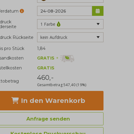
eferdatum
druck
1 Farbe
derseite
kein Aufdruck
druck Rückseite
is pro Stück
1,84
GRATIS
+
sandkosten
stellkosten
GRATIS
460,-
tobetrag
Gesamtbetrag
547,40
(19%)
In den Warenkorb
Anfrage senden
Kostenlose Druckvorschau