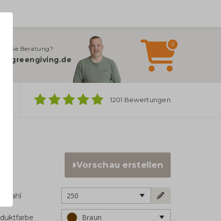
0
en Sie Beratung?
o@greengiving.de
ber
1201 Bewertungen
 100 gr./m2
Vorschau erstellen
250
ckzahl
Braun
duktfarbe