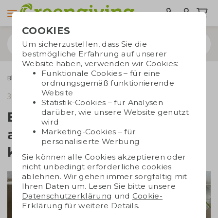
COOKIES
Um sicherzustellen, dass Sie die
bestmögliche Erfahrung auf unserer
Website haben, verwenden wir Cookies:
Funktionale Cookies – für eine
Blogs
Biobasiert, biologisch abbaubar und kompostierbar
ordnungsgemäß funktionierende
Website
30. August 2017
Lesezeit 4 Min.
Statistik-Cookies – für Analysen
darüber, wie unsere Website genutzt
Biobasiert, biologisch
wird
abbaubar und
Marketing-Cookies – für
personalisierte Werbung
kompostierbar
Sie können alle Cookies akzeptieren oder
nicht unbedingt erforderliche cookies
ablehnen. Wir gehen immer sorgfältig mit
Ihren Daten um. Lesen Sie bitte unsere
Datenschutzerklärung
und
Cookie-
Erklärung
für weitere Details.