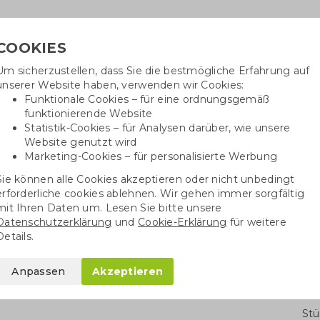
COOKIES
Um sicherzustellen, dass Sie die bestmögliche Erfahrung auf
Benötig
unserer Website haben, verwenden wir Cookies:
inf
Funktionale Cookies – für eine ordnungsgemäß
funktionierende Website
Statistik-Cookies – für Analysen darüber, wie unsere
Website genutzt wird
Baumwolltaschen
Trinkwaren
Kugelschrei
Marketing-Cookies – für personalisierte Werbung
Sie können alle Cookies akzeptieren oder nicht unbedingt
Baumwolltaschen
Baumwollshopper S bis XL
erforderliche cookies ablehnen. Wir gehen immer sorgfältig
mit Ihren Daten um. Lesen Sie bitte unsere
Datenschutzerklärung
und
Cookie-Erklärung
für weitere
lter Baumwolle | 150
Details.
Anpassen
Akzeptieren
Stü