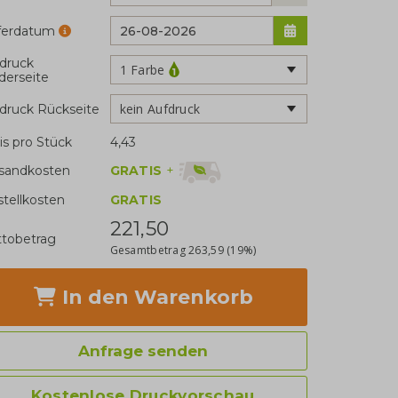
eferdatum
druck
1 Farbe
derseite
kein Aufdruck
druck Rückseite
is pro Stück
4,43
GRATIS
+
sandkosten
stellkosten
GRATIS
221,50
tobetrag
Gesamtbetrag
263,59
(19%)
In den Warenkorb
Anfrage senden
Kostenlose Druckvorschau