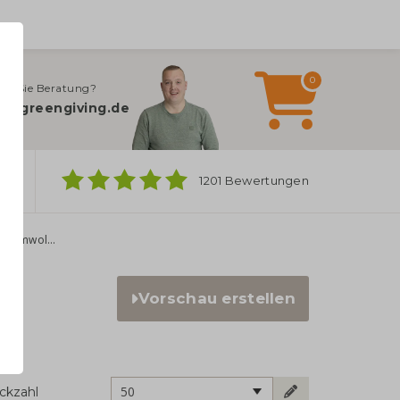
0
en Sie Beratung?
o@greengiving.de
ber
1201 Bewertungen
Tasche aus recycelter Baumwolle | 150 g/m²
Vorschau erstellen
50
ckzahl