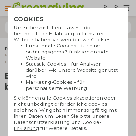
COOKIES
Um sicherzustellen, dass Sie die
bestmögliche Erfahrung auf unserer
Website haben, verwenden wir Cookies:
Funktionale Cookies – für eine
Taschen bedrucken
Tragetaschen
Baumwolltaschen
ordnungsgemäß funktionierende
Baumwollbeutel mit kordelzug
Website
Baumwollrucksack bedruckt | 155 gr./m2
Statistik-Cookies – für Analysen
darüber, wie unsere Website genutzt
Baumwollrucksack
wird
Marketing-Cookies – für
bedruckt | 155 gr./m2
personalisierte Werbung
Sie können alle Cookies akzeptieren oder
nicht unbedingt erforderliche cookies
ablehnen. Wir gehen immer sorgfältig mit
Ihren Daten um. Lesen Sie bitte unsere
Datenschutzerklärung
und
Cookie-
Erklärung
für weitere Details.