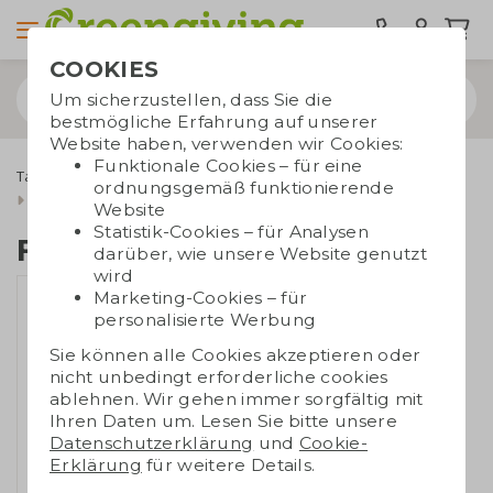
COOKIES
Um sicherzustellen, dass Sie die
bestmögliche Erfahrung auf unserer
Website haben, verwenden wir Cookies:
Funktionale Cookies – für eine
Taschen bedrucken
Tragetaschen
Baumwolltaschen
ordnungsgemäß funktionierende
Baumwollbeutel mit kordelzug
Fairtrade Rucksack
Website
Statistik-Cookies – für Analysen
Fairtrade Rucksack
darüber, wie unsere Website genutzt
wird
Marketing-Cookies – für
personalisierte Werbung
Sie können alle Cookies akzeptieren oder
nicht unbedingt erforderliche cookies
ablehnen. Wir gehen immer sorgfältig mit
Ihren Daten um. Lesen Sie bitte unsere
Datenschutzerklärung
und
Cookie-
Erklärung
für weitere Details.