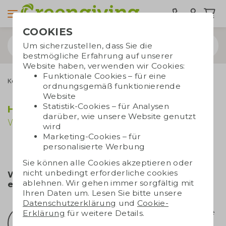
COOKIES
Um sicherzustellen, dass Sie die
bestmögliche Erfahrung auf unserer
Website haben, verwenden wir Cookies:
Funktionale Cookies – für eine
Kontakt
ordnungsgemäß funktionierende
Website
Statistik-Cookies – für Analysen
Haben Sie Fragen?
darüber, wie unsere Website genutzt
Wir helfen Ihnen gerne!
wird
Marketing-Cookies – für
personalisierte Werbung
Sie können alle Cookies akzeptieren oder
nicht unbedingt erforderliche cookies
Wir sind zwischen 7.30 und 17.00 Uhr
ablehnen. Wir gehen immer sorgfältig mit
erreichbar.
Ihren Daten um. Lesen Sie bitte unsere
Datenschutzerklärung
und
Cookie-
Rufen Sie uns an
Senden Sie eine
Erklärung
für weitere Details.
+49 (0)3222
Mail